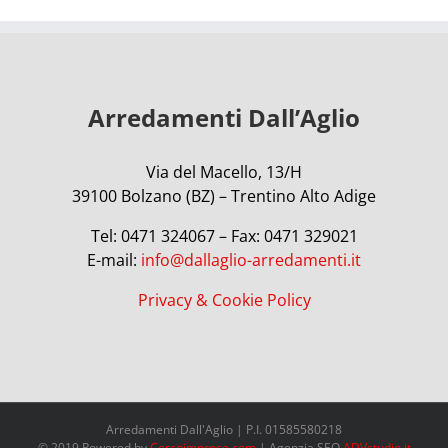
Arredamenti Dall’Aglio
Via del Macello, 13/H
39100 Bolzano (BZ) – Trentino Alto Adige
Tel: 0471 324067 – Fax: 0471 329021
E-mail:
info@dallaglio-arredamenti.it
Privacy & Cookie Policy
Arredamenti Dall'Aglio | P.I. 01585580218
© 2019 Powered by
Cercoimprese.com
| Agenzia SEO
ADVstudio.it