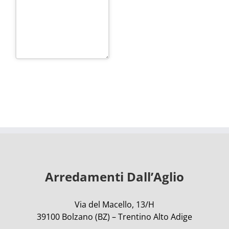
Questo
campo
deve
essere
lasciato
vuoto
Arredamenti Dall’Aglio
Via del Macello, 13/H
39100 Bolzano (BZ) – Trentino Alto Adige